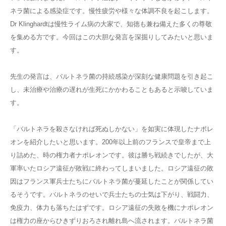
ネラ菌による感染症です。慢性疲労や様々な体調不良を起こします。
Dr Klinghardtは慢性ライム病の大家で、知徳も兼ね備えた多くの尊敬
を集める方です。今回はこの大胆な発言を深掘りしてみたいと思いま
す。
先生の発言は、バルトネラ菌の持続感染が深刻な健康問題を引き起こ
し、未治療や治療の遅れが生死にかかわることもあると示唆していま
す。
「バルトネラを殺さなければ死ぬしかない」を如実に体現したナポレ
オンを紹介したいと思います。200年以上前のフランスで皇帝まで上
り詰めた、時の権力者ナポレオンです。彼は勝ち戦続きでしたが、大
軍率いたロシア遠征が敗戦に終わってしまいました。ロシア遠征の敗
因はフランス軍兵士たちにバルトネラ菌が蔓延したことが関係してい
るそうです。バルトネラのせいで兵士たちの士気は下がり、戦闘力、
免疫力、体力も落ちたはずです。ロシア遠征の失敗を機にナポレオン
は権力の座からひきずりおろされ離れ島へ流されます。バルトネラ菌