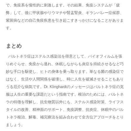
で、免疫系を慢性的に刺激します。その結果、免疫システムが「疲
弊」して、後に甲状腺やリウマチや腎盂腎炎、ギランバレー症候群、
紫斑病などの自己免疫疾患を引き起こすきっかけになることがありま
す。
まとめ
バルトネラ症はステルス感染法を得意として、バイオフィルムを張
りめぐらせ、免疫から逃れ、休眠しながらも炎症を持続させるなど巧
妙な手口を駆使し、ヒトの身体を乗っ取ります。単なる菌の感染症で
はなく、生活や人間関係を破壊し、時に人生を破滅させることもあり
うる厄介な病気です。Dr. Klinghardtのメッセージはバルトネラ症の克
服は人生の重要な課題だという指南です。根治のためには、バルトネ
ラの特徴を理解し、抗生物質以外にも、ステルス感染対策、ライフス
タイルの改善、精神面のサポート、免疫調整、抗炎症、休眠中のバル
トネラ根治、解毒、補完療法を組み合わせて全方位アプローチをとり
ましょう。