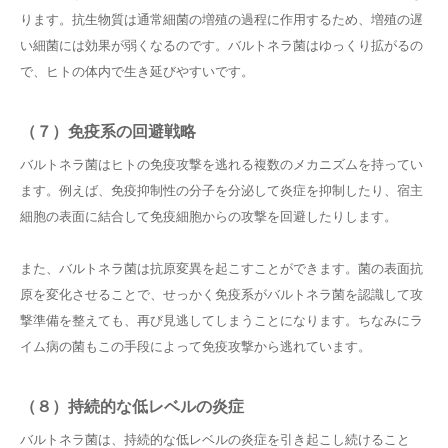
ります。抗生物質は通常細菌の増殖の過程に作用するため、増殖の遅
い細菌には効果が弱くなるのです。バルトネラ菌はゆっくり拡がるの
で、ヒトの体内で生き延びやすいです。
（７）
免疫系の回避戦略
バルトネラ菌はヒトの免疫攻撃を逃れる複数のメカニズムを持ってい
ます。例えば、免疫抑制性の分子を分泌して炎症を抑制したり、宿主
細胞の表面に結合して免疫細胞からの攻撃を回避したりします。
また、バルトネラ菌は抗原変異を起こすことができます。菌の表面抗
原を変化させることで、せっかく免疫系がバルトネラ菌を認識して攻
撃準備を整えても、再び見逃してしまうことになります。ちなみにラ
イム病の菌もこの手段によって免疫攻撃から逃れています。
（８）持続的な低レベルの炎症
バルトネラ菌は、持続的な低レベルの炎症を引き起こし続けること