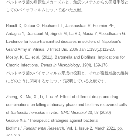
バルトネラ菌の病原性メカニズムと、免疫システムからの回避手段と
してのバイオフィルムについて述べた文献。
Raoult D, Dutour O, Houhamdi L, Jankauskas R, Fournier PE,
Ardagna Y, Drancourt M, Signoli M, La VD, Macia Y, Aboudharam G.
Evidence for louse-transmitted diseases in soldiers of Napoleon’s
Grand Army in Vilnius. J Infect Dis. 2006 Jan 1;193(1):112-20.
Mosby, K. E., et al. (2011). Bartonella and Biofilms: Implications for
Chronic Infections.
Trends in Microbiology
, 19(4), 169-176.
バルトネラ菌のバイオフィルム形成の役割と、それが慢性感染の維持
にどのように関与するかについて説明している文献です。
Zheng, X., Ma, X., Li, T.
et al.
Effect of different drugs and drug
combinations on killing stationary phase and biofilms recovered cells
of
Bartonella henselae
in vitro.
BMC Microbiol
20, 87 (2020)
Guixue Xia, “Therapeutic strategies against bacterial
biofilms,”
Fundamental Research
, Vol. 1, Issue 2, March 2021, pp.