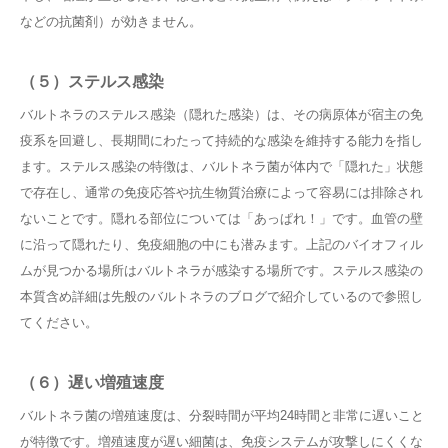
などの抗菌剤）が効きません。
（５）ステルス感染
バルトネラのステルス感染（隠れた感染）は、その病原体が宿主の免
疫系を回避し、長期間にわたって持続的な感染を維持する能力を指し
ます。ステルス感染の特徴は、バルトネラ菌が体内で「隠れた」状態
で存在し、通常の免疫応答や抗生物質治療によって容易には排除され
ないことです。隠れる部位については「あっぱれ！」です。血管の壁
に沿って隠れたり、免疫細胞の中にも潜みます。上記のバイオフィル
ムが見つかる場所はバルトネラが感染する場所です。ステルス感染の
本質含め詳細は先般のバルトネラのブログで紹介しているので参照し
てください。
（６）
遅い増殖速度
バルトネラ菌の増殖速度は、分裂時間が平均24時間と非常に遅いこと
が特徴です。増殖速度が遅い細菌は、免疫システムが攻撃しにくくな