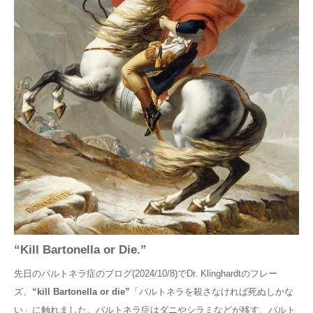
採用
“Kill Bartonella or Die.”
先日のバルトネラ症のブログ(2024/10/8)でDr. Klinghardtのフレー
ズ、
“kill Bartonella or die”
「バルトネラを殺さなければ死ぬしかな
い」に触れました。バルトネラ症はダニやシラミなどが移す、バルト