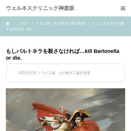
ウェルネスクリニック神楽坂
ーム
ブログ
ライム病、その他ダニ媒介疾患
もしバルトネラを殺
ホーム
さなければ…kill …
当院の特徴
もしバルトネラを殺さなければ…kill Bartonella
or die.
疾患
2024.10.20
ライム病、その他ダニ媒介疾患
治療内容
blog
よくある質問FAQ
案内