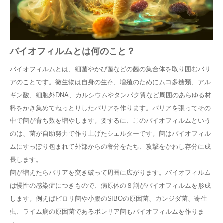
採用
バイオフィルムとは何のこと？
バイオフィルムとは、細菌やかび菌などの菌の集合体を取り囲むバリ
アのことです。微生物は自身の生存、増殖のためにムコ多糖類、アル
ギン酸、細胞外DNA、カルシウムやタンパク質など周囲のあらゆる材
料をかき集めてねっとりしたバリアを作ります。バリアを張ってその
中で菌が育ち数を増やします。要するに、このバイオフィルムという
のは、菌が自助努力で作り上げたシェルターです。菌はバイオフィル
ムにすっぽり包まれて外部からの養分をたち、攻撃をかわし存分に成
長します。
菌が増えたらバリアを突き破って周囲に広がります。バイオフィルム
は慢性の感染症につきもので、病原体の８割がバイオフィルムを形成
します。例えばピロリ菌や小腸のSIBOの原因菌、カンジダ菌、寄生
虫、ライム病の原因菌であるボレリア菌もバイオフィルムを作りま