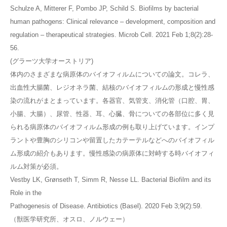
Schulze A, Mitterer F, Pombo JP, Schild S. Biofilms by bacterial
human pathogens: Clinical relevance – development, composition and
regulation – therapeutical strategies. Microb Cell. 2021 Feb 1;8(2):28-
56.
(グラーツ大学オーストリア)
体内のさまざまな病原体のバイオフィルムについての論文。コレラ、
出血性大腸菌、レジオネラ菌、結核のバイオフィルムの形成と慢性感
染の流れがまとまっています。各器官、気管支、消化管（口腔、胃、
小腸、大腸）、尿管、性器、耳、心臓、骨についての各部位に多く見
られる病原体のバイオフィルム形成の例も取り上げています。インプ
ラントや豊胸のシリコンや留置したカテーテルなどへのバイオフィル
ム形成の紹介もあります。慢性感染の病原体に対峙する時バイオフィ
ルム対策が必須。
Vestby LK, Grønseth T, Simm R, Nesse LL. Bacterial Biofilm and its
Role in the
Pathogenesis of Disease. Antibiotics (Basel). 2020 Feb 3;9(2):59.
（獣医学研究所、オスロ、ノルウェー）