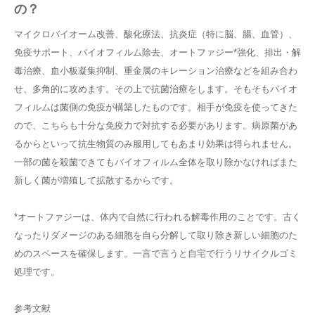
の？
マイクロバイオーム改善、酸化療法、抗炎症（特に脳、腸、血管）、
免疫サポート、バイオフィルム除去、オートファジー*強化、排出・解
毒治療、血小板凝集抑制、重金属のキレーション治療などを組み合わ
せ、多角的に攻めます。その上で抗菌治療をします。そもそもバイオ
フィルムは菌側の免疫が構築したものです。相手が免疫を使ってきた
ので、こちらも十分な免疫力で対抗する必要があります。病原菌があ
るからといって抗生物質のみ服用してもあまり効果は得られません。
一部の菌を殺菌できてもバイオフィルム全体を取り除かなければまた
新しく菌が増殖して拡散するからです。
*オートファジーは、体内で自然に行われる解毒作用のことです。古く
なったりダメージのある細胞を自ら分解して取り除き新しい細胞のた
めのスペースを確保します。一言で言うと自宅で行うリサイクルゴミ
処理です。
参考文献