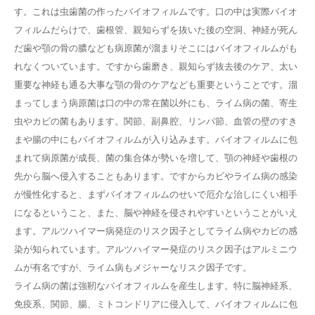
す。これは虫歯菌の作ったバイオフィルムです。口の中は実際バイオ
フィルムだらけで、歯根管、親知らずを抜いた後の空洞、神経が死ん
だ歯や顎の骨の膿なども病原菌が溜まりそこにはバイオフィルムがも
れなくついています。ですから歯磨き、親知らず抜去後のケア、太い
重要な神経も通る大事な顎の骨のケアなども重要ということです。溜
まってしまう病原菌は口の中の常在菌以外にも、ライム病の菌、寄生
虫やカビの菌もあります。関節、副鼻腔、リンパ節、血管の壁のすき
まや腸の中にもバイオフィルムが入り込みます。バイオフィルムに包
まれて病原菌が成長、菌の集合体が勢いを増して、顎の神経や歯根の
先から脳へ侵入することもあります。ですからカビやライム病の感染
が慢性化すると、まずバイオフィルムのせいで厄介な治しにくい相手
になるということ、また、脳や神経を侵されやすいということがいえ
ます。アルツハイマー病発症のリスク因子としてライム病やカビの感
染が知られています。アルツハイマー発症のリスク因子はアルミニウ
ムが有名ですが、ライム病もメジャーなリスク因子です。
ライム病の菌は強靭なバイオフィルムを産生します。特に脳神経系、
免疫系、関節、腸、ミトコンドリアに侵入して、バイオフィルムに包