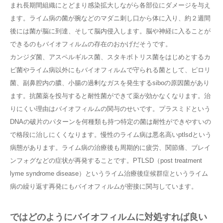
まれ長期間組織にとどまり感染拡大しながら各部位にダメージを与え
ます。ライム病の菌が腕などのマダニ刺し口から体に入り、約２週間
後には菌が脳に到達、そして脳内侵入します。脳や神経に入ることが
できるのもバイオフィルムの存在のおかげだそうです。
カンジダ菌、アスペルギルス菌、スタキボトリス菌をはじめとするカ
ビ菌やライム病以外にもバイオフィルムで守られる菌として、ピロリ
菌、副鼻腔内の膿、小腸の過剰なガスを発生するsiboの原因菌があり
ます。抗菌薬を投与すると耐性菌ができて薬が効かなくなります。治
りにくい理由はバイオフィルムの関与のせいです。プラスミドという
DNAの破片のパターンを何種類も持つ特定の菌は耐性ができやすいの
で格段に治しにくくなります。慢性のライム病は悪名高いptlsdという
病態があります。ライム病の治療後も周期的に疲労、関節痛、ブレイ
ンフォグなどの症状が再発することです。PTLSD（post treatment
lyme syndrome disease）というライム治療後症候群症というライム
病の繰り返す再発にもバイオフィルムが密接に関与しています。
ではどのようにバイオフィルムに対処すれば良い