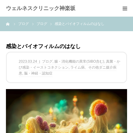
ウェルネスクリニック神楽坂
ーム
ブログ
ブログ
感染とバイオフィルムのはなし
ホーム
当院の特徴
感染とバイオフィルムのはなし
疾患
2023.03.24
ブログ
,
腸・消化機能の異常(SIBO含む)
,
真菌・か
び感染・イーストコネクション
,
ライム病、その他ダニ媒介疾
患
,
脳・神経・認知症
治療内容
blog
よくある質問FAQ
案内