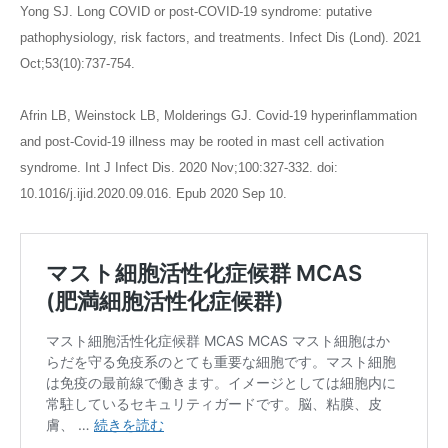
Yong SJ. Long COVID or post-COVID-19 syndrome: putative
pathophysiology, risk factors, and treatments. Infect Dis (Lond). 2021
Oct;53(10):737-754.
Afrin LB, Weinstock LB, Molderings GJ. Covid-19 hyperinflammation
and post-Covid-19 illness may be rooted in mast cell activation
syndrome. Int J Infect Dis. 2020 Nov;100:327-332. doi:
10.1016/j.ijid.2020.09.016. Epub 2020 Sep 10.