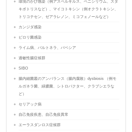
環境のかび感染（例アスペルギルス、ペニシリウム、スタ
キボトリスなど）、マイコトキシン（例オクラトキシン、
トリコテセン、ゼアラレノン、ミコフェノールなど）
カンジダ感染
ピロリ菌感染
ライム病、バルトネラ、バベシア
過敏性腸症候群
SIBO
腸内細菌叢のアンバランス（腸内腐敗）dysbiosis （例モ
ルガネラ菌、緑膿菌、シトロバクター、クラブシエラな
ど）
セリアック病
自己免疫疾患、自己免疫異常
エーラスダンロス症候群