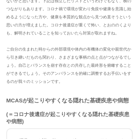
ないかと思います。下記は独立したリストというわけでもなく、横の
つながりもあります。コロナ禍で環境が変わり免疫や健康を意識し始
めるようになった方や、健康を本質的な観点から見つめ直そうという
思いの方が増えました。コロナ後遺症が重くて怖い、とおののくより
も、解明されていることを知っておいたら対策が取れますね。
ご自分の生まれた時からの外部環境や体内の有機体の変化や親世代か
ら引き継いだものも関わり、さまざまな事柄の点と点がつながるでし
ょう。自己とバランスを崩す存在との共存した最終形を俯瞰すること
ができるでしょう。そのアンバランスを的確に調整するお手伝いをす
るのが我々のミッションです。
MCASが起こりやすくなる隠れた基礎疾患や病態
(＝コロナ後遺症が起こりやすくなる隠れた基礎疾患
や病態)