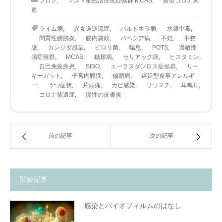
ブログ
,
マスト細胞活性化症候群 MCAS
,
新型コロナ関
連
ライム病
,
異食道逆流症
,
バルトネラ病
,
水銀中毒
,
間質性膀胱炎
,
腸内腐敗
,
バベシア病
,
不妊
,
不整
脈
,
カンジダ感染
,
ピロリ菌
,
喘息
,
POTS
,
過敏性
腸症候群
,
MCAS
,
糖尿病
,
セリアック病
,
ヒスタミン
,
自己免疫疾患
,
SIBO
,
エーラスダンロス症候群
,
リー
キーガット
,
子宮内膜症
,
偏頭痛
,
遅延型食事アレルギ
ー
,
うつ症状
,
片頭痛
,
カビ感染
,
リウマチ
,
耳鳴り
,
コロナ後遺症
,
慢性の皮膚炎
前の記事
次の記事
関連記事
感染とバイオフィルムのはなし