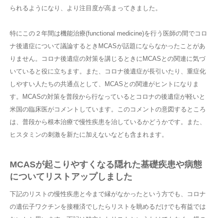
られるようになり、より注目度が高まってきました。
採用
特にこの２年間は機能治療(functional medicine)を行う医師の間でコロ
ナ後遺症について議論するときMCASが話題にならなかったことがあ
りません。コロナ後遺症の対策を講じるときにMCASとの関連に気づ
いていると役に立ちます。また、コロナ後遺症が長引いたり、重症化
しやすい人たちの共通点として、MCASとの関連がヒントになりま
す。MCASの対策を普段から行なっているとコロナの後遺症が軽いと
米国の臨床医がコメントしています。このコメントの意図するところ
は、普段から根本治療で慢性疾患を治しているかどうかです。また、
ヒスタミンの刺激を新たに加えないなども含まれます。
MCASが起こりやすくなる隠れた基礎疾患や病態
についてリストアップしました
下記のリストの慢性疾患と今まで縁がなかったという方でも、コロナ
の遺伝子ワクチンを接種済でしたらリストを眺めるだけでも有益では