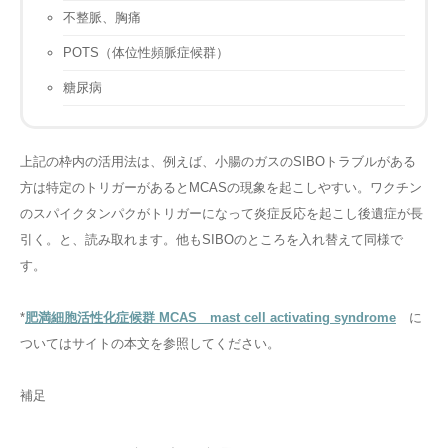
不整脈、胸痛
POTS（体位性頻脈症候群）
糖尿病
上記の枠内の活用法は、例えば、小腸のガスのSIBOトラブルがある
方は特定のトリガーがあるとMCASの現象を起こしやすい。ワクチン
のスパイクタンパクがトリガーになって炎症反応を起こし後遺症が長
引く。と、読み取れます。他もSIBOのところを入れ替えて同様で
す。
*
肥満細胞活性化症候群 MCAS mast cell activating syndrome
に
ついてはサイトの本文を参照してください。
補足