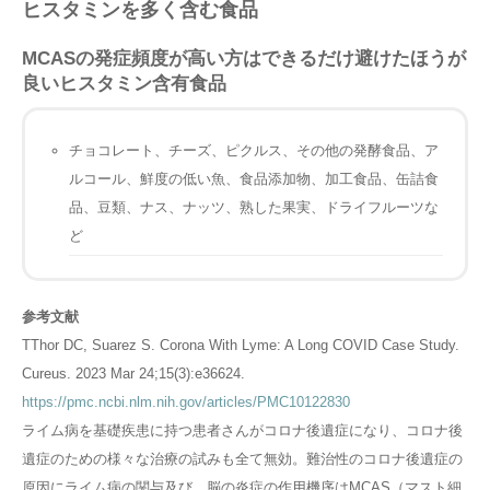
ヒスタミンを多く含む食品
MCASの発症頻度が高い方はできるだけ避けたほうが
良いヒスタミン含有食品
チョコレート、チーズ、ピクルス、その他の発酵食品、ア
ルコール、鮮度の低い魚、食品添加物、加工食品、缶詰食
品、豆類、ナス、ナッツ、熟した果実、ドライフルーツな
ど
参考文献
TThor DC, Suarez S. Corona With Lyme: A Long COVID Case Study.
Cureus. 2023 Mar 24;15(3):e36624.
https://pmc.ncbi.nlm.nih.gov/articles/PMC10122830
ライム病を基礎疾患に持つ患者さんがコロナ後遺症になり、コロナ後
遺症のための様々な治療の試みも全て無効。難治性のコロナ後遺症の
原因にライム病の関与及び 脳の炎症の作用機序はMCAS（マスト細