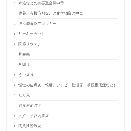
水銀などの有害重金属中毒
農薬、有機溶剤などの化学物質の中毒
遅延型食物アレルギー
リーキーガット
関節リウマチ
片頭痛
耳鳴り
うつ症状
慢性の皮膚炎（乾癬、アトピー性湿疹、掌蹠膿疱症など）
ぜん息
異食道逆流症
不妊、子宮内膜症
間質性膀胱炎