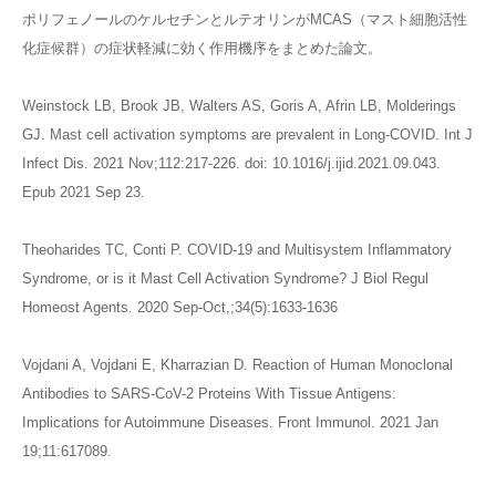
ポリフェノールのケルセチンとルテオリンがMCAS（マスト細胞活性
化症候群）の症状軽減に効く作用機序をまとめた論文。
Weinstock LB, Brook JB, Walters AS, Goris A, Afrin LB, Molderings
GJ. Mast cell activation symptoms are prevalent in Long-COVID. Int J
Infect Dis. 2021 Nov;112:217-226. doi: 10.1016/j.ijid.2021.09.043.
Epub 2021 Sep 23.
Theoharides TC, Conti P. COVID-19 and Multisystem Inflammatory
Syndrome, or is it Mast Cell Activation Syndrome? J Biol Regul
Homeost Agents. 2020 Sep-Oct,;34(5):1633-1636
Vojdani A, Vojdani E, Kharrazian D. Reaction of Human Monoclonal
Antibodies to SARS-CoV-2 Proteins With Tissue Antigens:
Implications for Autoimmune Diseases. Front Immunol. 2021 Jan
19;11:617089.