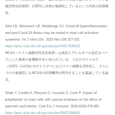
胞活性化症候群）が関与し症状が複雑化しているという内容の症例報
告。
Afrin LB, Weinstock LB, Molderings GJ. Covid-19 hyperinflammation
and post-Covid-19 illness may be rooted in mast cell activation
syndrome. Int J Infect Dis. 2020 Nov;100:327-332.
https://pmc.ncbi.nlm.nih.gov/articles/PMC7529115
MCAS（マスト細胞活性化症候群）は炎症とアレルギーの反応をベー
スにした身体の多機能不全と知られている。コロナのウイルス
（SARS -CoV2)がそのトリガーになりマスト細胞を活性化し、さらに
コロナ後遺症にもMCASの作用機序が関与することを議論している論
文。
Shaik Y, Caraffa A, Ronconi G, Lessiani G, Conti P. Impact of
polyphenols on mast cells with special emphasis on the effect of
quercetin and luteolin. Cent Eur J Immunol. 2018;43(4):476-481.
https://pmc.ncbi.nlm.nih.gov/articles/PMC6384425