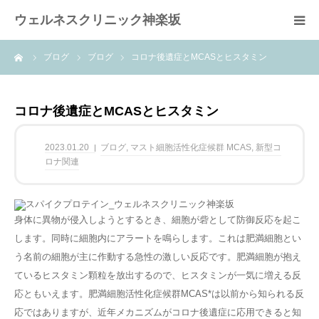
ウェルネスクリニック神楽坂
ーム
ブログ
ブログ
コロナ後遺症とMCASとヒスタミン
ホーム
当院の特徴
コロナ後遺症とMCASとヒスタミン
疾患
2023.01.20
ブログ
,
マスト細胞活性化症候群 MCAS
,
新型コ
ロナ関連
治療内容
身体に異物が侵入しようとするとき、細胞が砦として防御反応を起こ
blog
します。同時に細胞内にアラートを鳴らします。これは肥満細胞とい
う名前の細胞が主に作動する急性の激しい反応です。肥満細胞が抱え
よくある質問FAQ
ているヒスタミン顆粒を放出するので、ヒスタミンが一気に増える反
応ともいえます。肥満細胞活性化症候群MCAS*は以前から知られる反
案内
応ではありますが、近年メカニズムがコロナ後遺症に応用できると知