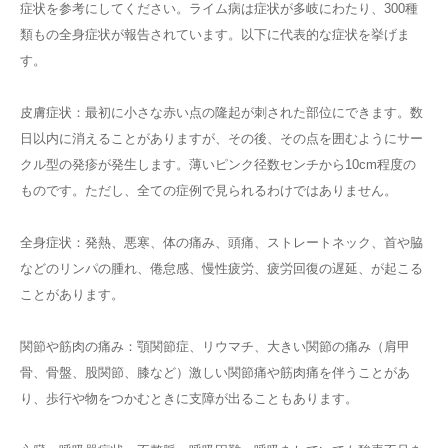
症状を参考にしてください。ライム病は症状が多岐にわたり、300種
類もの全身症状が報告されています。以下に代表的な症状を挙げま
す。
皮膚症状：最初に小さな赤い点の隆起が刺された部位にできます。数
日以内に消えることがありますが、その後、その点を囲むようにサー
クル型の発疹が発生します。薄いピンク径数センチから10cm程度の
ものです。ただし、全ての症例で見られるわけではありません。
全身症状：発熱、悪寒、体の痛み、頭痛、ストレートネック、首や脇
などのリンパの腫れ、倦怠感、慢性疲労、疲労回復の遅延、が起こる
ことがあります。
関節や筋肉の痛み：顎関節症、リウマチ、大きい関節の痛み（肩甲
骨、骨盤、股関節、膝など）激しい関節痛や筋肉痛を伴うことがあ
り、歩行や物をつかむときに支障が出ることもあります。