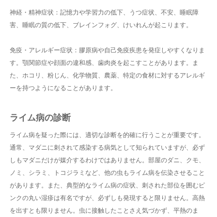
神経・精神症状：記憶力や学習力の低下、うつ症状、不安、睡眠障
害、睡眠の質の低下、ブレインフォグ、けいれんが起こります。
免疫・アレルギー症状：膠原病や自己免疫疾患を発症しやすくなりま
す。顎関節症や顔面の違和感、歯肉炎を起こすことがあります。ま
た、ホコリ、粉じん、化学物質、農薬、特定の食材に対するアレルギ
ーを持つようになることがあります。
ライム病の診断
ライム病を疑った際には、適切な診断を的確に行うことが重要です。
通常、マダニに刺されて感染する病気として知られていますが、必ず
しもマダニだけが媒介するわけではありません。部屋のダニ、クモ、
ノミ、シラミ、トコジラミなど、他の虫もライム病を伝染させること
があります。また、典型的なライム病の症状、刺された部位を囲むピ
ンクの丸い湿疹は有名ですが、必ずしも発現すると限りません。高熱
を出すとも限りません。虫に接触したことさえ気づかず、平熱のま