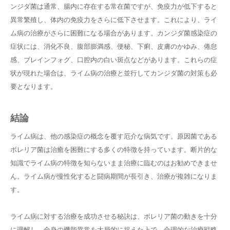
ンジダ菌は通常、腸内に存在する常在菌ですが、免疫力が低下すると
異常繁殖し、体内の免疫力をさらに低下させます。これにより、ライ
ム病の治療がさらに困難になる場合があります。カンジダ菌感染症の
症状には、消化不良、腹部膨満感、便秘、下痢、皮膚のかゆみ、倦怠
感、ブレインフォグ、口腔内の白い斑点などがあります。これらの症
状が現れた場合は、ライム病の治療と並行してカンジダ菌の対策も必
要となります。
結論
ライム病は、他の感染症の概念を覆す厄介な病気です。原因菌である
ボレリア菌は治癒を困難にする多くの特徴を持っています。断片的な
知識でライム病の特徴を知らないまま治療に臨むのはお勧めできませ
ん。ライム病が慢性化すると闘病期間が長引き、治療が複雑になりま
す。
ライム病に対する治療を成功させる秘訣は、ボレリア菌の動きを十分
に理解し、全身の機能異常を大局的に捉えた上で、合理的な治療戦略