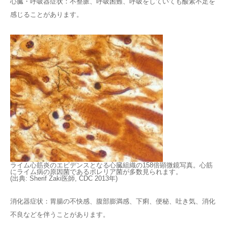
心臓・呼吸器症状：不整脈、呼吸困難、呼吸をしていても酸素不足を
感じることがあります。
ライム心筋炎のエビデンスとなる心臓組織の158倍顕微鏡写真。心筋
にライム病の原因菌であるボレリア菌が多数見られます。
(出典: Sherif Zaki医師, CDC 2013年)
消化器症状：胃腸の不快感、腹部膨満感、下痢、便秘、吐き気、消化
不良などを伴うことがあります。