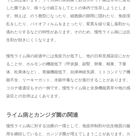
した菌であり、様々な小細工をしてヒトの体内で生存しようとしま
す。例えば、のう胞型になったり、細胞膜の隙間に隠れたり、免疫撹
乱をしたり、バイオフィルムをまとったり、変異を繰り返し薬剤から
逃れたりするなどの特性があります。そのため、慢性ライム病には抗
生剤が効きにくくなります。
慢性ライム病の経過中には免疫力が低下し、他の日和見感染症にかか
ることや、ホルモンの機能低下（甲状腺、副腎、卵巣、精巣、下垂
体、松果体など）、胃腸機能低下、自律神経失調、ミトコンドリア機
能不全、リーキーガット、水銀中毒などが進行することがあります。
コロナ後遺症もその一例です。慢性ライム病と全身機能異常や他の感
染症との合併はよくあります。
ライム病とカンジダ菌の関連
慢性ライム病に対する治療の一環として、免疫抑制剤や抗生物質の服
用を継続していると、カンジダ菌が増えてしまうことがあります。カ