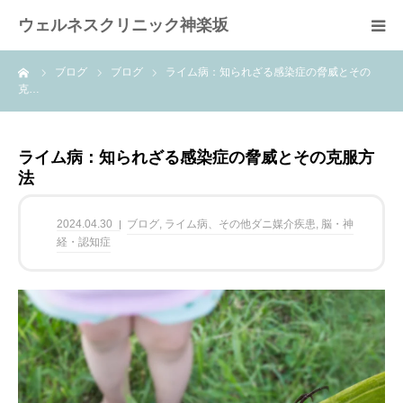
ウェルネスクリニック神楽坂
ーム
ブログ
ブログ
ライム病：知られざる感染症の脅威とその
ホーム
克…
当院の特徴
ライム病：知られざる感染症の脅威とその克服方
法
疾患
2024.04.30
ブログ
,
ライム病、その他ダニ媒介疾患
,
脳・神
治療内容
経・認知症
blog
よくある質問FAQ
案内