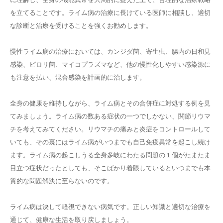
を立てることです。ライム病の治療に長けている医師に相談し、適切
な診断と治療を受けることを強くお勧めします。
慢性ライム病の治療においては、カンジダ菌、寄生虫、腸内の日和見
感染、ピロリ菌、マイコプラズマなど、他の慢性化しやすい感染源に
も注意を払い、混合感染を計画的に治します。
全身の健康を維持しながら、ライム病とその合併症に対処する例を見
てみましょう。ライム病の数ある症状の一つでしかない、関節リウマ
チを考えてみてください。リウマチの痛みと炎症をコントロールして
いても、その裏にはライム病がいつまでも自己免疫異常を起こし続け
ます。ライム病の起こしうる全身多岐にわたる問題の１個がたまたま
目立つ症状だったとしても、そこばかり着眼しているといつまでも本
質的な問題解決に至らないのです。
ライム病は決して軽視できない病気です。正しい知識と適切な治療を
通じて、健康な生活を取り戻しましょう。