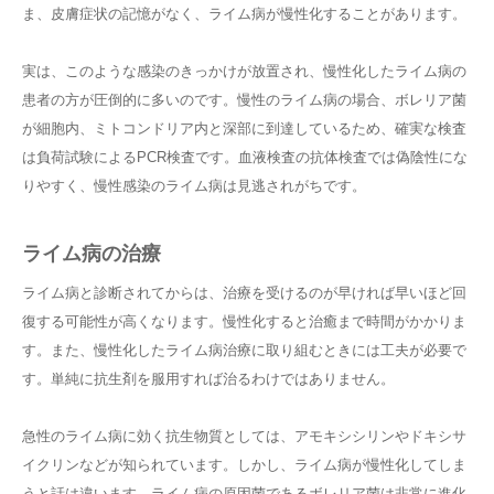
ま、皮膚症状の記憶がなく、ライム病が慢性化することがあります。
実は、このような感染のきっかけが放置され、慢性化したライム病の
患者の方が圧倒的に多いのです。慢性のライム病の場合、ボレリア菌
が細胞内、ミトコンドリア内と深部に到達しているため、確実な検査
は負荷試験によるPCR検査です。血液検査の抗体検査では偽陰性にな
りやすく、慢性感染のライム病は見逃されがちです。
ライム病の治療
ライム病と診断されてからは、治療を受けるのが早ければ早いほど回
復する可能性が高くなります。慢性化すると治癒まで時間がかかりま
す。また、慢性化したライム病治療に取り組むときには工夫が必要で
す。単純に抗生剤を服用すれば治るわけではありません。
急性のライム病に効く抗生物質としては、アモキシシリンやドキシサ
イクリンなどが知られています。しかし、ライム病が慢性化してしま
うと話は違います。ライム病の原因菌であるボレリア菌は非常に進化