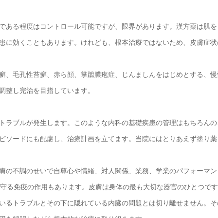
である程度はコントロール可能ですが、限界があります。漢方薬は肌を
患に効くこともあります。けれども、根本治療ではないため、皮膚症状
癬、毛孔性苔癬、赤ら顔、掌蹠膿疱症、じんましんをはじめとする、慢
調整し完治を目指しています。
トラブルが発生します。このような内科の基礎疾患の管理はもちろんの
ピソードにも配慮し、治療計画を立てます。当院にはとりあえず塗り薬
膚の不調のせいで自尊心や情緒、対人関係、業務、学業のパフォーマン
を守る免疫の作用もあります。皮膚は身体の最も大切な器官のひとつで
いるトラブルとその下に隠れている内臓の問題とは切り離せません。そ