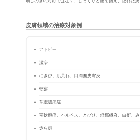
場しのぎの対応ではなく、じっくりと腰を据え、隠れた病
皮膚領域の治療対象例
アトピー
湿疹
にきび、肌荒れ、口周囲皮膚炎
乾癬
掌蹠膿疱症
帯状疱疹、ヘルペス、とびひ、蜂窩織炎、白癬、み
赤ら顔