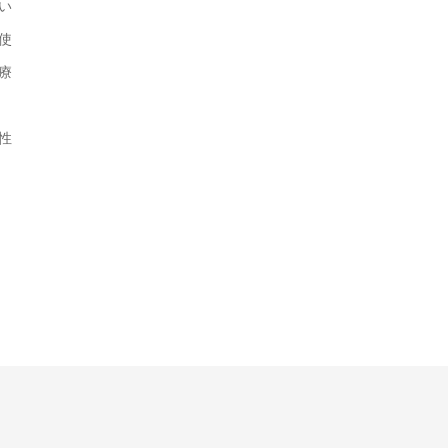
い
使
療
性