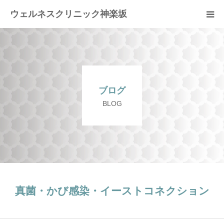
ウェルネスクリニック神楽坂
ホーム
当院の特徴
ブログ
疾患
BLOG
治療内容
blog
よくある質問FAQ
真菌・かび感染・イーストコネクション
案内