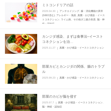
ミトコンドリアの話
採用
2026.04.30
アンチエイジング
,
腸・消化機能の異常
(SIBO含む)
,
アレルギー・免疫
,
真菌・かび感染・イース
トコネクション
,
ライム病、その他ダニ媒介疾患
,
脳・神
経・認知症
カンジダ感染、まずは食事法~イースト
コネクションを治…
2025.11.27
真菌・かび感染・イーストコネクション
部屋カビとカンジダの関係、腸のトラブ
ル
2025.09.23
真菌・かび感染・イーストコネクション
部屋のカビが脳を侵す
2025.07.7
真菌・かび感染・イーストコネクション
,
脳・神経・認知症