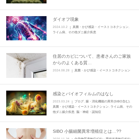
ダイオフ現象
2024.10.2
真菌・かび感染・イーストコネクション
,
ライム病、その他ダニ媒介疾患
住居のカビについて、患者さんのご家族
からのよくある質…
2024.08.28
真菌・かび感染・イーストコネクション
感染とバイオフィルムのはなし
2023.03.24
ブログ
,
腸・消化機能の異常(SIBO含む)
,
真菌・かび感染・イーストコネクション
,
ライム病、その
他ダニ媒介疾患
,
脳・神経・認知症
SIBO 小腸細菌異常増殖症とは…??
2020.11.26
化学物質過敏症(CS)・電磁波過敏症(ES)
,