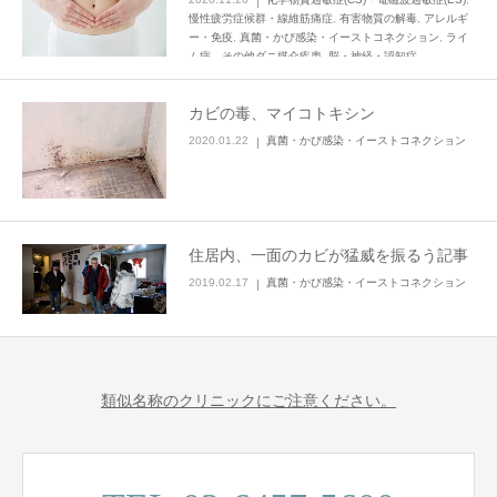
慢性疲労症候群・線維筋痛症
,
有害物質の解毒
,
アレルギ
ー・免疫
,
真菌・かび感染・イーストコネクション
,
ライ
ム病、その他ダニ媒介疾患
,
脳・神経・認知症
カビの毒、マイコトキシン
2020.01.22
真菌・かび感染・イーストコネクション
住居内、一面のカビが猛威を振るう記事
2019.02.17
真菌・かび感染・イーストコネクション
類似名称のクリニックにご注意ください。