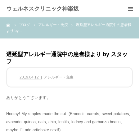
ウェルネスクリニック神楽坂
ーム
ブログ
アレルギー・免疫
遅延型アレルギー通院中の患者様
ホーム
より by…
当院の特徴
遅延型アレルギー通院中の患者様より by スタッ
フ
疾患
2019.04.12
アレルギー・免疫
治療内容
blog
ありがとうございます。
Hooray! My staples made the cut. (Broccoli, carrots, sweet potatoes,
よくある質問FAQ
avocado, quinoa, oats, chia, lentils, kidney and garbanzo beans;
maybe I’ll add artichoke next!)
案内