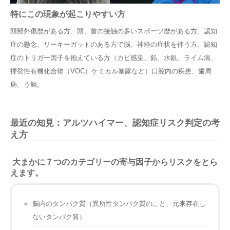
特にこの現象が起こりやすい方
頭部外傷歴がある方、頭、首の接触の多いスポーツ歴がある方、認知
症の懸念、リーキーガットのある方で脳、神経の症状を伴う方、認知
症のトリガー因子を抱えている方（カビ感染、鉛、水銀、ライム病、
揮発性有機化合物（VOC）ケミカル暴露など）口腔内の疾患、歯周
病、う蝕。
最近の知見：アルツハイマー、認知症リスク判定の考
え方
大まかに７つのカテゴリーの寄与因子からリスクをとら
えます。
脳内のタンパク質（異所性タンパク質のこと、元来存在し
ないタンパク質）