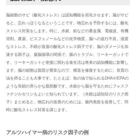
脳細胞のサビ（酸化ストレス）は認知機能を劣化させます。脳がサビ
ると、忘れっぽくなるということです。物忘れを予防するには、酸化
ストレス対策をします。特に、水銀、鉛などの重金属、電磁波、有機
溶剤、農薬、ビスフェノールなどの化学物質、脳への血行不良、過度
なストレス、不眠が直接の酸化ストレス因子です。脳のダメージを加
速する因子は、腸脳循環の関係で、腸のトラブル、リーキーガットで
す。リーキーガットと密接に関わる食生活は将来の認知機能に影響し
ます。脳の細胞は脂質が豊富なので、構造を修復するために、良質の
油を摂ることも大事です。たとえば、魚の油で知られるDHAやEPAの
ような長鎖の滑らかな脂肪酸です。水銀から脳を守るためにフォスフ
ァチジルセリンもよいと知られています。（水銀は認知症のリスク因
子）まとめると、物忘れの改善のためには、腸内免疫を改善して、同
時に酸化ストレス対策を講じます。
アルツハイマー病のリスク因子の例