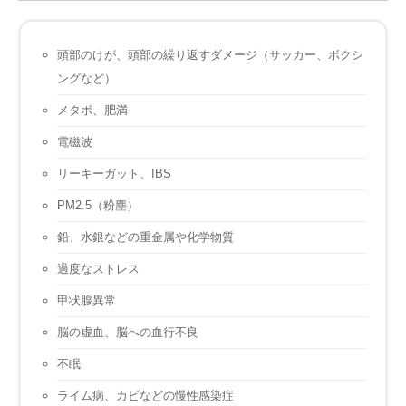
頭部のけが、頭部の繰り返すダメージ（サッカー、ボクシ
ングなど）
メタボ、肥満
電磁波
リーキーガット、IBS
PM2.5（粉塵）
鉛、水銀などの重金属や化学物質
過度なストレス
甲状腺異常
脳の虚血、脳への血行不良
不眠
ライム病、カビなどの慢性感染症