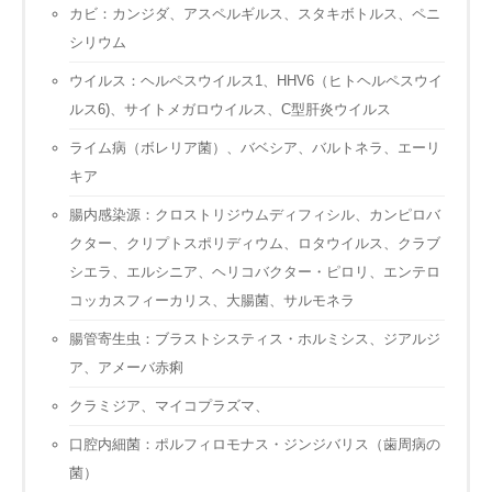
カビ：カンジダ、アスペルギルス、スタキボトルス、ペニ
シリウム
ウイルス：ヘルペスウイルス1、HHV6（ヒトヘルペスウイ
ルス6)、サイトメガロウイルス、C型肝炎ウイルス
ライム病（ボレリア菌）、バベシア、バルトネラ、エーリ
キア
腸内感染源：クロストリジウムディフィシル、カンピロバ
クター、クリプトスポリディウム、ロタウイルス、クラブ
シエラ、エルシニア、ヘリコバクター・ピロリ、エンテロ
コッカスフィーカリス、大腸菌、サルモネラ
腸管寄生虫：ブラストシスティス・ホルミシス、ジアルジ
ア、アメーバ赤痢
クラミジア、マイコプラズマ、
口腔内細菌：ポルフィロモナス・ジンジバリス（歯周病の
菌）