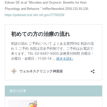
Edman SE et.al.‘’Microbes and Oxytocin: Benefits for Host
Physiology and Behavior.’’ IntRevNeurobiol.2016;131:91-126.
https://pubmed.ncbi.nlm.nih.gov/27793228/
最近の記事