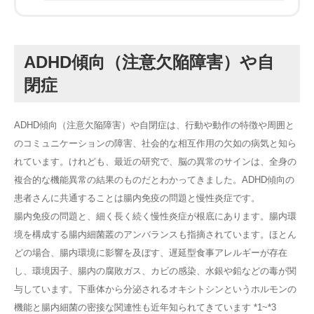
ADHD傾向（注意欠陥障害）や自
閉症
ADHD傾向（注意欠陥障害）や自閉症は、行動や動作の特徴や周囲と
のコミュニケーションの障害、社会的な相互作用の欠如の病気と知ら
れています。けれども、最近の研究で、脳の異常のサインは、全身の
複合的な機能異常の結果のものだとわかってきました。ADHD傾向の
患者さんに共通することは腸内免疫の問題と慢性炎症です。
腸内免疫の問題と、細く長く続く慢性炎症が根底にあります。腸内環
境を構成する腸内細菌叢のアンバランスも指摘されています。ほとん
どの場合、腸内環境に影響を及ぼす、遅延型食事アレルギーが存在
し、環境因子、腸内の腐敗ガス、カビの感染、水銀や鉛などの毒が関
与しています。下垂体から分泌されるオキシトシンというホルモンの
機能と腸内細菌の密接な関連性も近年知られてきています *1~*3